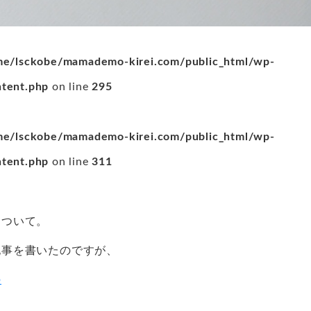
e/lsckobe/mamademo-kirei.com/public_html/wp-
ntent.php
on line
295
e/lsckobe/mamademo-kirei.com/public_html/wp-
ntent.php
on line
311
について。
記事を書いたのですが、
の