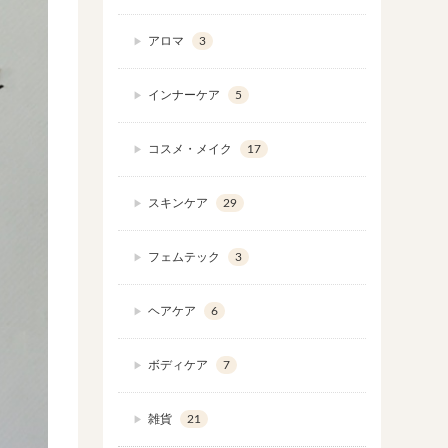
アロマ
3
インナーケア
5
コスメ・メイク
17
スキンケア
29
フェムテック
3
ヘアケア
6
ボディケア
7
雑貨
21