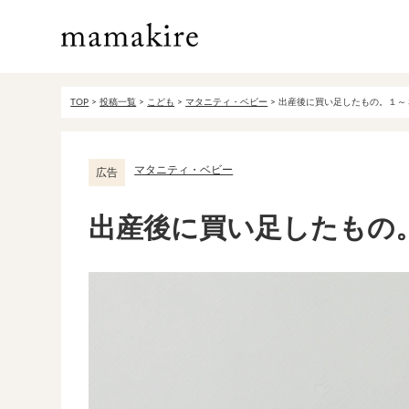
TOP
>
投稿一覧
>
こども
>
マタニティ・ベビー
>
出産後に買い足したもの。１～
マタニティ・ベビー
広告
出産後に買い足したもの