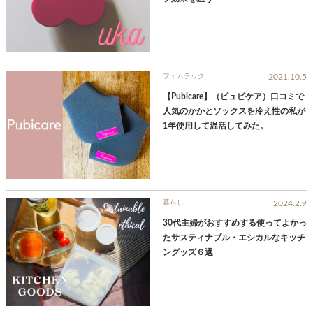
フェムテック
2021.10.5
【Pubicare】（ピュビケア）口コミで
人気のかかとソックスを冷え性の私が
1年使用して温活してみた。
暮らし
2024.2.9
30代主婦がおすすめする使ってよかっ
たサスティナブル・エシカルなキッチ
ングッズ６選