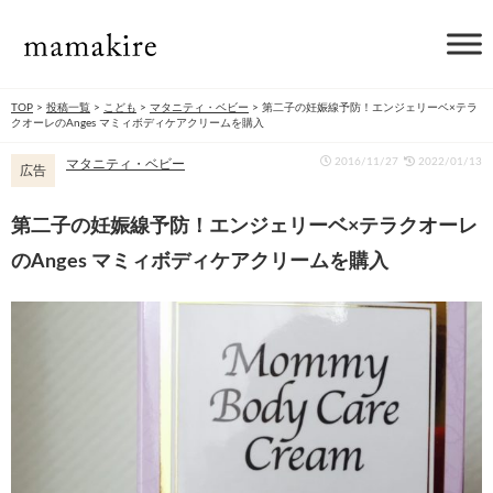
TOP
>
投稿一覧
>
こども
>
マタニティ・ベビー
>
第二子の妊娠線予防！エンジェリーベ×テラ
クオーレのAnges マミィボディケアクリームを購入
2016/11/27
2022/01/13
マタニティ・ベビー
広告
第二子の妊娠線予防！エンジェリーベ×テラクオーレ
のAnges マミィボディケアクリームを購入