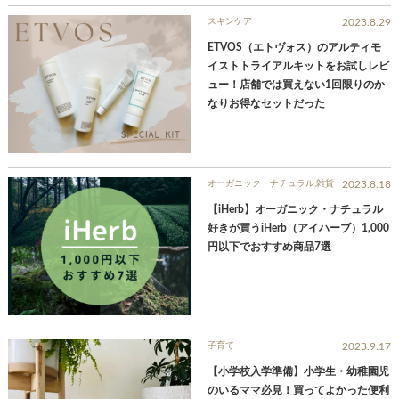
スキンケア
2023.8.29
ETVOS（エトヴォス）のアルティモ
イストトライアルキットをお試しレビ
ュー！店舗では買えない1回限りのか
なりお得なセットだった
オーガニック・ナチュラル
,
雑貨
2023.8.18
【iHerb】オーガニック・ナチュラル
好きが買うiHerb（アイハーブ）1,000
円以下でおすすめ商品7選
子育て
2023.9.17
【小学校入学準備】小学生・幼稚園児
のいるママ必見！買ってよかった便利