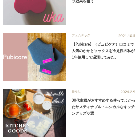
プ効果を狙う
フェムテック
2021.10.5
【Pubicare】（ピュビケア）口コミで
人気のかかとソックスを冷え性の私が
1年使用して温活してみた。
暮らし
2024.2.9
30代主婦がおすすめする使ってよかっ
たサスティナブル・エシカルなキッチ
ングッズ６選