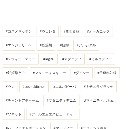
#コスメキッチン
#ヴェレダ
#無印良品
#オーガニック
#エンジェリーベ
#乾燥肌
#妊婦
#アルジタル
#スウィートマミー
#argital
#マタニティ
#ミルクティー
#妊娠線ケア
#マタニティスキニー
#ダイソー
#子連れ沖縄
#ウカ
#cosmekitchen
#エルバビーバ
#ナチュラグラッセ
#チャントアチャーム
#マタニティデニム
#マタニティボトム
#ソネット
#アールエムエスビューティー
#パーフェクトポーション
#マルティナ
#ラロッシュポゼ