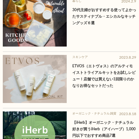
暮らし
2024.2.9
30代主婦がおすすめする使ってよかっ
たサスティナブル・エシカルなキッチ
ングッズ６選
スキンケア
2023.8.29
ETVOS（エトヴォス）のアルティモ
イストトライアルキットをお試しレビ
ュー！店舗では買えない1回限りのか
なりお得なセットだった
オーガニック・ナチュラル
,
雑貨
2023.8.18
【iHerb】オーガニック・ナチュラル
好きが買うiHerb（アイハーブ）1,000
円以下でおすすめ商品7選